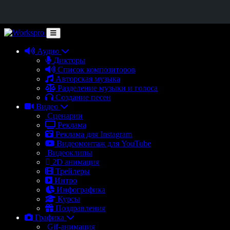
Аудио
Дикторы
Список композиторов
Авторская музыка
Разделение музыки и голоса
Создание песен
Видео
Сценарии
Реклама
Реклама для Instagram
Видеомонтаж для YouTube
Видеоклипы
2D анимация
Трейлеры
Интро
Инфографика
Курсы
Поздравления
Графика
Gif-анимация