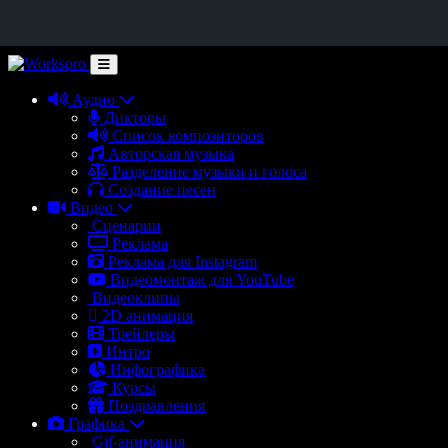
Аудио
Дикторы
Список композиторов
Авторская музыка
Разделение музыки и голоса
Создание песен
Видео
Сценарии
Реклама
Реклама для Instagram
Видеомонтаж для YouTube
Видеоклипы
2D анимация
Трейлеры
Интро
Инфографика
Курсы
Поздравления
Графика
Gif-анимация