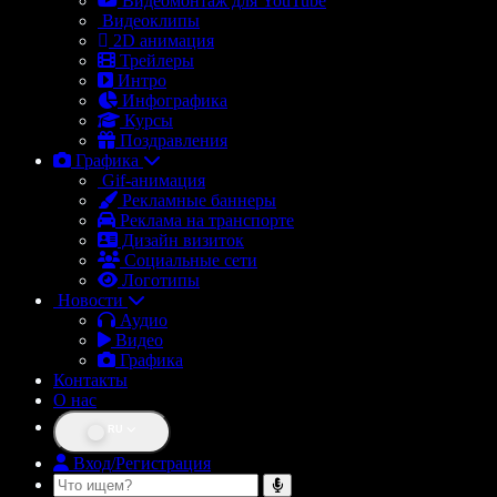
Видеомонтаж для YouTube
Видеоклипы
2D анимация
Трейлеры
Интро
Инфографика
Курсы
Поздравления
Графика
Gif-анимация
Рекламные баннеры
Реклама на транспорте
Дизайн визиток
Социальные сети
Логотипы
Новости
Аудио
Видео
Графика
Контакты
О нас
RU
Вход/Регистрация