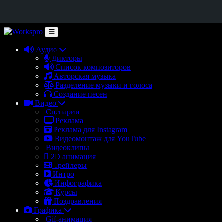
Аудио
Дикторы
Список композиторов
Авторская музыка
Разделение музыки и голоса
Создание песен
Видео
Сценарии
Реклама
Реклама для Instagram
Видеомонтаж для YouTube
Видеоклипы
2D анимация
Трейлеры
Интро
Инфографика
Курсы
Поздравления
Графика
Gif-анимация