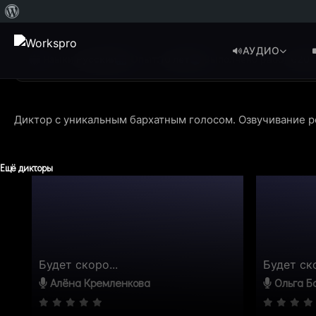
О
WordPress
АУДИО
Языки:
Русский
Опыт:
10 лет
Выполнено работ:
620
Диктор с уникальным бархатным голосом. Озвучивание р
Ещё дикторы
Будет скоро...
Будет ско
Алёна Кремленкова
Ольга Б