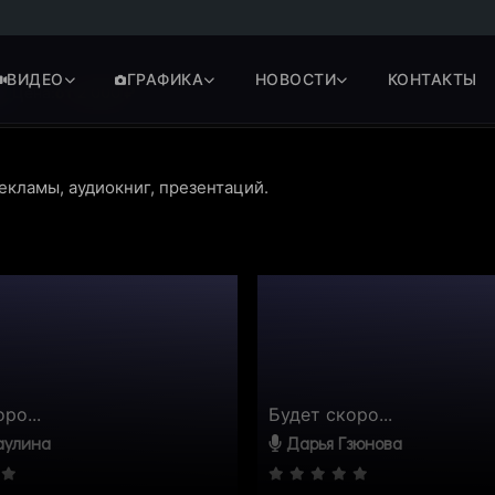
ВИДЕО
ГРАФИКА
НОВОСТИ
КОНТАКТЫ
Цена:
от 2 000 ₽
екламы, аудиокниг, презентаций.
ро...
Будет скоро...
аулина
Дарья Гзюнова