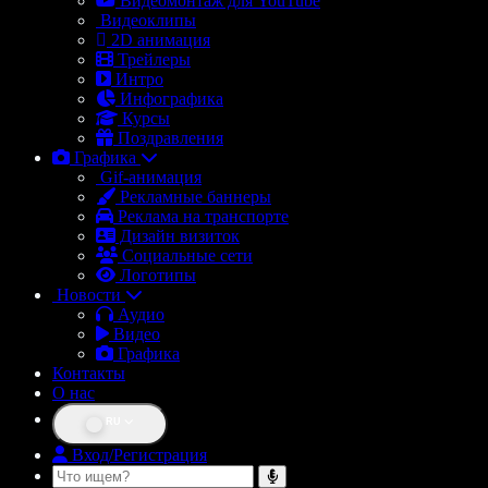
Видеомонтаж для YouTube
Видеоклипы
2D анимация
Трейлеры
Интро
Инфографика
Курсы
Поздравления
Графика
Gif-анимация
Рекламные баннеры
Реклама на транспорте
Дизайн визиток
Социальные сети
Логотипы
Новости
Аудио
Видео
Графика
Контакты
О нас
RU
Вход/Регистрация