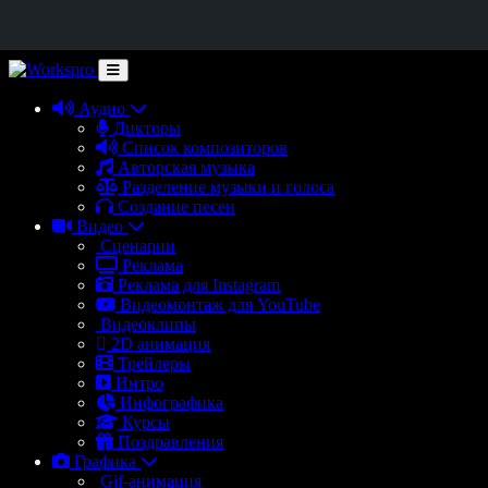
Аудио
Дикторы
Список композиторов
Авторская музыка
Разделение музыки и голоса
Создание песен
Видео
Сценарии
Реклама
Реклама для Instagram
Видеомонтаж для YouTube
Видеоклипы
2D анимация
Трейлеры
Интро
Инфографика
Курсы
Поздравления
Графика
Gif-анимация