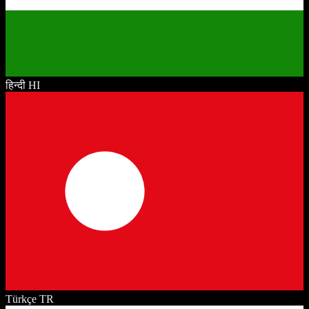
हिन्दी
HI
Türkçe
TR