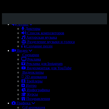
Аудио
Дикторы
Список композиторов
Авторская музыка
Разделение музыки и голоса
Создание песен
Видео
Сценарии
Реклама
Реклама для Instagram
Видеомонтаж для YouTube
Видеоклипы
2D анимация
Трейлеры
Интро
Инфографика
Курсы
Поздравления
Графика
Gif-анимация