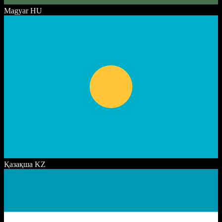
Magyar
HU
Қазақша
KZ