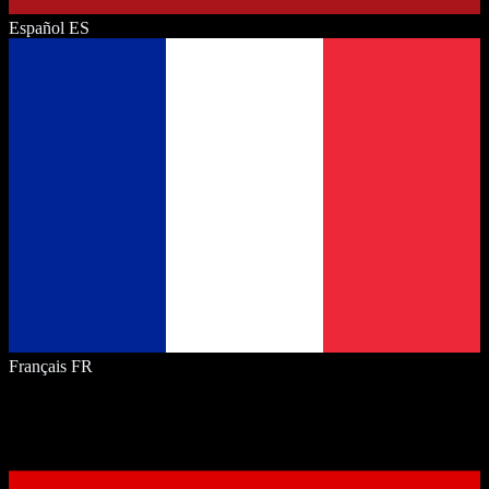
Español
ES
Français
FR