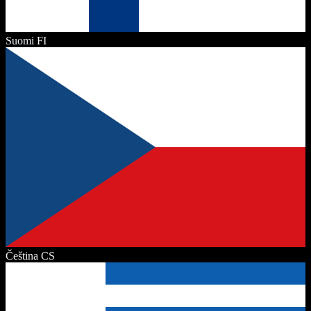
Suomi
FI
Čeština
CS