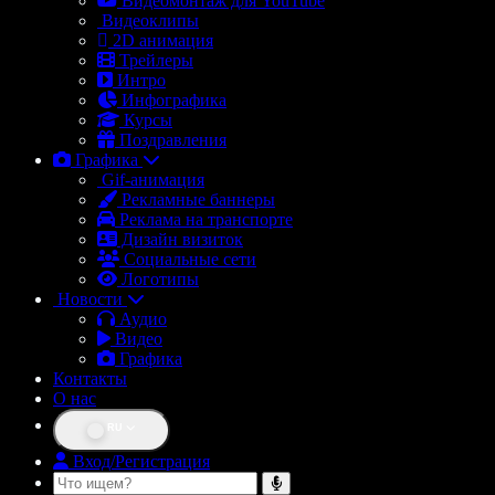
Видеомонтаж для YouTube
Видеоклипы
2D анимация
Трейлеры
Интро
Инфографика
Курсы
Поздравления
Графика
Gif-анимация
Рекламные баннеры
Реклама на транспорте
Дизайн визиток
Социальные сети
Логотипы
Новости
Аудио
Видео
Графика
Контакты
О нас
RU
Вход/Регистрация