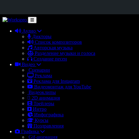
Аудио
Дикторы
Список композиторов
Авторская музыка
Разделение музыки и голоса
Создание песен
Видео
Сценарии
Реклама
Реклама для Instagram
Видеомонтаж для YouTube
Видеоклипы
2D анимация
Трейлеры
Интро
Инфографика
Курсы
Поздравления
Графика
Gif-анимация