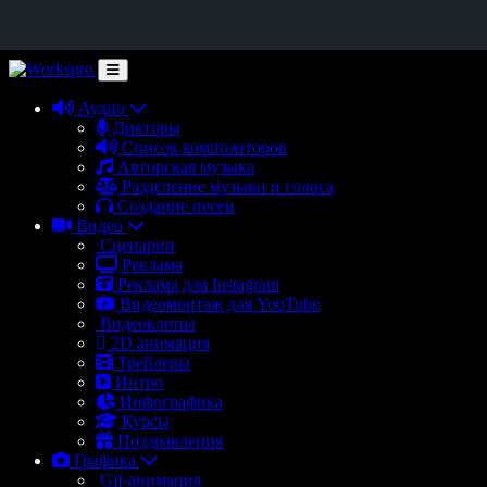
Аудио
Дикторы
Список композиторов
Авторская музыка
Разделение музыки и голоса
Создание песен
Видео
Сценарии
Реклама
Реклама для Instagram
Видеомонтаж для YouTube
Видеоклипы
2D анимация
Трейлеры
Интро
Инфографика
Курсы
Поздравления
Графика
Gif-анимация