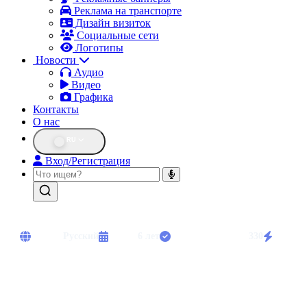
Реклама на транспорте
Дизайн визиток
Социальные сети
Логотипы
Новости
Аудио
Видео
Графика
Контакты
О нас
RU
Вход/Регистрация
Языки:
Русский
Опыт:
6 лет
Выполнено работ:
330
Срочны
Диктор с опытом. Озвучивание рекламы, аудиокниг, корпоративны