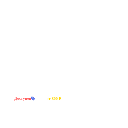
й заказ:
Доступен
Цена:
от 800 ₽
х видео. Профессиональная запись.