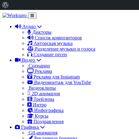
О
WordPress
Аудио
Дикторы
Список композиторов
Авторская музыка
Разделение музыки и голоса
Создание песен
Видео
Сценарии
Реклама
Реклама для Instagram
Видеомонтаж для YouTube
Видеоклипы
2D анимация
Трейлеры
Интро
Инфографика
Курсы
Поздравления
Графика
Gif-анимация
Рекламные баннеры