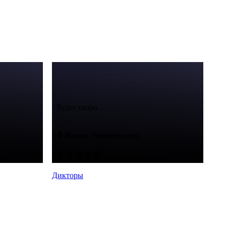
Будет скоро...
Ирина Лаврентьева
Дикторы