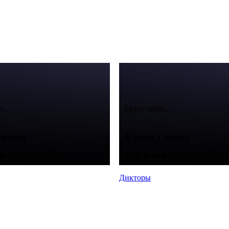
...
Будет скоро...
аулина
Дарья Гзюнова
Дикторы