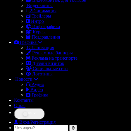
Видеомонтаж для YouTube
Видеоклипы
2D анимация
Трейлеры
Интро
Инфографика
Курсы
Поздравления
Графика
Gif-анимация
Рекламные баннеры
Реклама на транспорте
Дизайн визиток
Социальные сети
Логотипы
Новости
Аудио
Видео
Графика
Контакты
О нас
RU
Вход/Регистрация