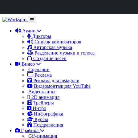
Аудио
Дикторы
Список композиторов
Авторская музыка
Разделение музыки и голоса
Создание песен
Видео
Сценарии
Реклама
Реклама для Instagram
Видеомонтаж для YouTube
Видеоклипы
2D анимация
Трейлеры
Интро
Инфографика
Курсы
Поздравления
Графика
Gif-анимация