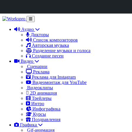
Аудио
Дикторы
Список композиторов
Авторская музыка
Разделение музыки и голоса
Создание песен
Видео
Сценарии
Реклама
Реклама для Instagram
Видеомонтаж для YouTube
Видеоклипы
2D анимация
Трейлеры
Интро
Инфографика
Курсы
Поздравления
Графика
Gif-анимация