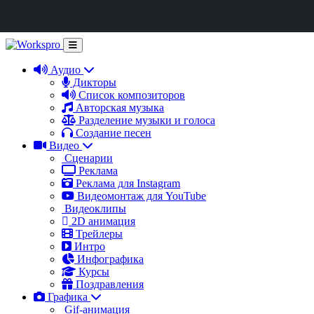
Аудио
Дикторы
Список композиторов
Авторская музыка
Разделение музыки и голоса
Создание песен
Видео
Сценарии
Реклама
Реклама для Instagram
Видеомонтаж для YouTube
Видеоклипы
2D анимация
Трейлеры
Интро
Инфографика
Курсы
Поздравления
Графика
Gif-анимация