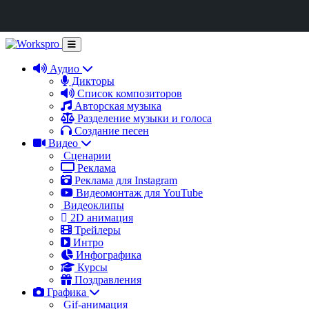
Аудио
Дикторы
Список композиторов
Авторская музыка
Разделение музыки и голоса
Создание песен
Видео
Сценарии
Реклама
Реклама для Instagram
Видеомонтаж для YouTube
Видеоклипы
2D анимация
Трейлеры
Интро
Инфографика
Курсы
Поздравления
Графика
Gif-анимация