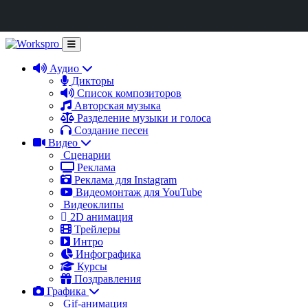
Аудио
Дикторы
Список композиторов
Авторская музыка
Разделение музыки и голоса
Создание песен
Видео
Сценарии
Реклама
Реклама для Instagram
Видеомонтаж для YouTube
Видеоклипы
2D анимация
Трейлеры
Интро
Инфографика
Курсы
Поздравления
Графика
Gif-анимация