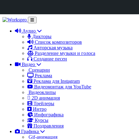
Аудио
Дикторы
Список композиторов
Авторская музыка
Разделение музыки и голоса
Создание песен
Видео
Сценарии
Реклама
Реклама для Instagram
Видеомонтаж для YouTube
Видеоклипы
2D анимация
Трейлеры
Интро
Инфографика
Курсы
Поздравления
Графика
Gif-анимация