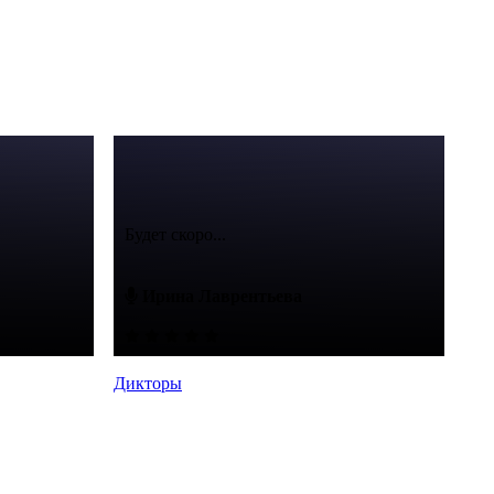
Будет скоро...
Ирина Лаврентьева
Дикторы