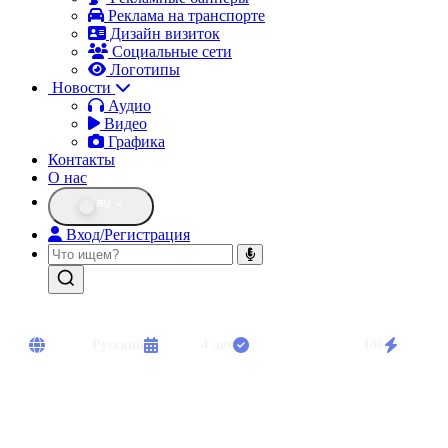
Реклама на транспорте
Дизайн визиток
Социальные сети
Логотипы
Новости
Аудио
Видео
Графика
Контакты
О нас
RU
Вход/Регистрация
Языки:
Русский
Опыт:
4 лет
Выполнено работ:
180
Срочны
Диктор. Озвучивание рекламы, аудиокниг, видео. Индивидуальный