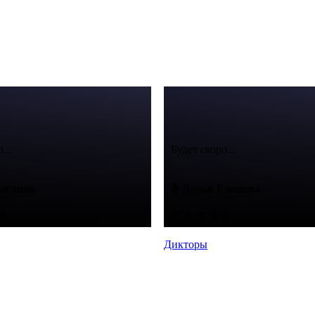
...
Будет скоро...
аулина
Дарья Гзюнова
Дикторы