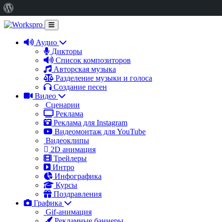
О
WordPress
Аудио
Дикторы
Список композиторов
Авторская музыка
Разделение музыки и голоса
Создание песен
Видео
Сценарии
Реклама
Реклама для Instagram
Видеомонтаж для YouTube
Видеоклипы
2D анимация
Трейлеры
Интро
Инфографика
Курсы
Поздравления
Графика
Gif-анимация
Рекламные баннеры