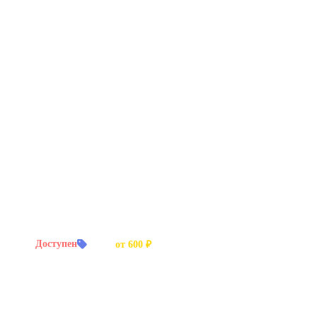
й заказ:
Доступен
Цена:
от 600 ₽
 подход к каждому проекту.