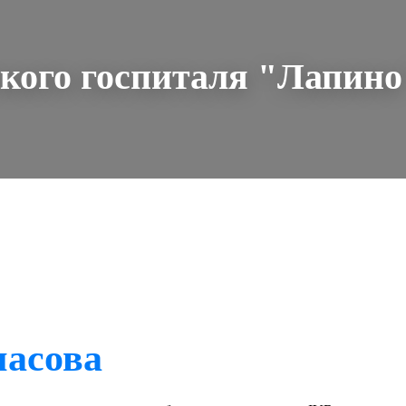
кого госпиталя "Лапино
ласова