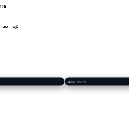
020
езентация на YouTube
Озвучивание Вина 🍸
Лилия Власова