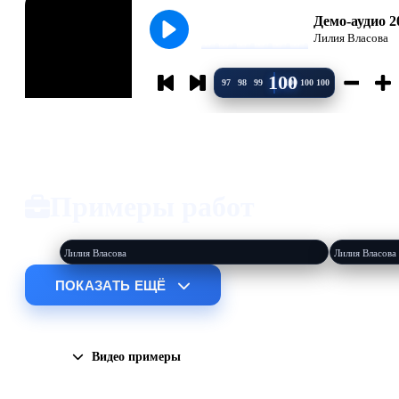
Демо-аудио 2
Лилия Власова
100
97
98
99
100
100
100
Примеры работ
Fallout 4 (Разум Келлога)
Видеопр
Лилия Власова
Лилия Власова
ПОКАЗАТЬ ЕЩЁ
Видео примеры