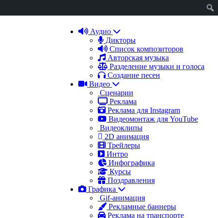
Аудио
Дикторы
Список композиторов
Авторская музыка
Разделение музыки и голоса
Создание песен
Видео
Сценарии
Реклама
Реклама для Instagram
Видеомонтаж для YouTube
Видеоклипы
2D анимация
Трейлеры
Интро
Инфографика
Курсы
Поздравления
Графика
Gif-анимация
Рекламные баннеры
Реклама на транспорте