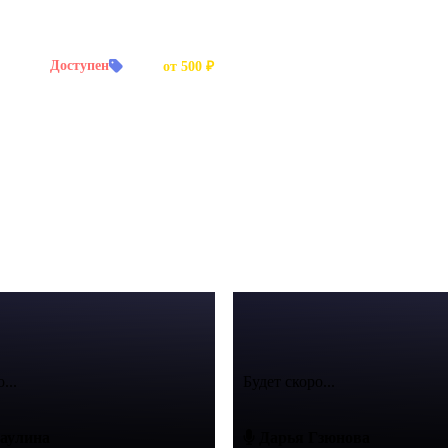
й заказ:
Доступен
Цена:
от 500 ₽
Богатый опыт работы.
...
Будет скоро...
аулина
Дарья Гзюнова