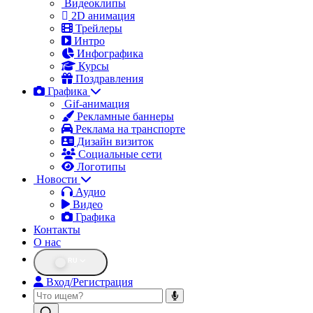
Видеоклипы
2D анимация
Трейлеры
Интро
Инфографика
Курсы
Поздравления
Графика
Gif-анимация
Рекламные баннеры
Реклама на транспорте
Дизайн визиток
Социальные сети
Логотипы
Новости
Аудио
Видео
Графика
Контакты
О нас
RU
Вход/Регистрация