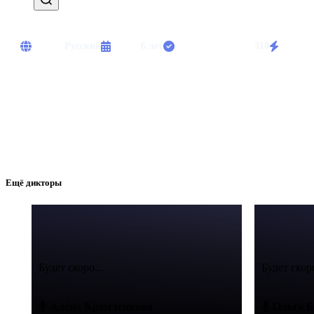
Языки:
Русский
Опыт:
6 лет
Выполнено работ:
310
Срочны
Диктор. Озвучивание рекламы, аудиокниг, корпоративных видео. 
Ещё дикторы
Будет скоро...
Будет скоро
Алёна Кремленкова
Ольга Б