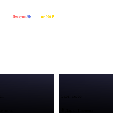
й заказ:
Доступен
Цена:
от 900 ₽
ьных фильмов, аудиогидов.
...
Будет скоро...
аулина
Дарья Гзюнова