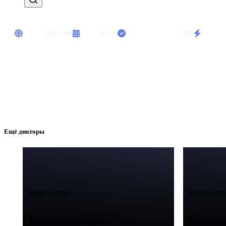
Языки:
Русский
Опыт:
6 лет
Выполнено работ:
340
Срочны
Диктор с уникальным голосом. Озвучивание рекламы, документал
Ещё дикторы
Будет скоро...
Будет скоро
Алёна Кремленкова
Ольга Б