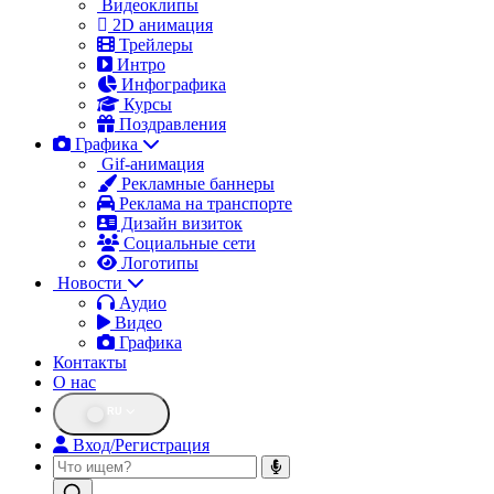
Видеоклипы
2D анимация
Трейлеры
Интро
Инфографика
Курсы
Поздравления
Графика
Gif-анимация
Рекламные баннеры
Реклама на транспорте
Дизайн визиток
Социальные сети
Логотипы
Новости
Аудио
Видео
Графика
Контакты
О нас
RU
Вход/Регистрация