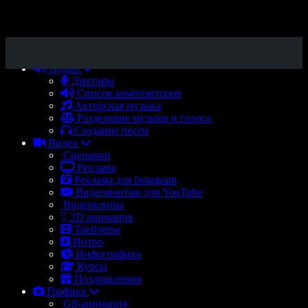
Аудио
Дикторы
Список композиторов
Авторская музыка
Разделение музыки и голоса
Создание песен
Видео
Сценарии
Реклама
Реклама для Instagram
Видеомонтаж для YouTube
Видеоклипы
2D анимация
Трейлеры
Интро
Инфографика
Курсы
Поздравления
Графика
Gif-анимация