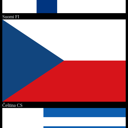
Suomi
FI
Čeština
CS