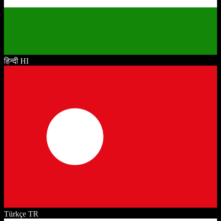
हिन्दी
HI
Türkçe
TR