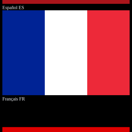
Español
ES
Français
FR