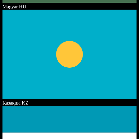
Magyar
HU
Қазақша
KZ