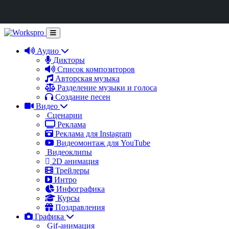
Аудио
Дикторы
Список композиторов
Авторская музыка
Разделение музыки и голоса
Создание песен
Видео
Сценарии
Реклама
Реклама для Instagram
Видеомонтаж для YouTube
Видеоклипы
2D анимация
Трейлеры
Интро
Инфографика
Курсы
Поздравления
Графика
Gif-анимация