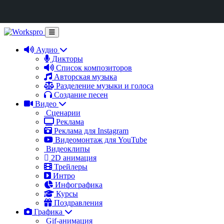
Аудио
Дикторы
Список композиторов
Авторская музыка
Разделение музыки и голоса
Создание песен
Видео
Сценарии
Реклама
Реклама для Instagram
Видеомонтаж для YouTube
Видеоклипы
2D анимация
Трейлеры
Интро
Инфографика
Курсы
Поздравления
Графика
Gif-анимация