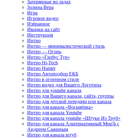
Затерянные во льдах
Золина Вера
Игра
Игровое видео
Избранное
Иконки на сайт
Инструкция
Интро
Интро — минималистический стиль
Интро — Огонь
Интро «Глобус Тур»
Интро Hi-Tech
Интро Hunter
Интро Автоподбор ЕКБ
Интро в огненном стиле
Интро видео для Вашего Логотипа
Интро для youtube канала
Интро для Вашего канала, сайта, группы
Интро для детской передачи или канала
Интро для канала «Восьмёрка»
Интро для канала Youtube
Интро для канала youtube «Штуки Из Труб»
Интро для канала Альтернативный МирЪ с
Андреем Сажиным
Интро для канала ютуб