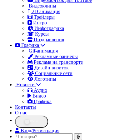
Видеомонтаж для YouTube
Видеоклипы
2D анимация
Трейлеры
Интро
Инфографика
Курсы
Поздравления
Графика
Gif-анимация
Рекламные баннеры
Реклама на транспорте
Дизайн визиток
Социальные сети
Логотипы
Новости
Аудио
Видео
Графика
Контакты
О нас
RU
Вход/Регистрация