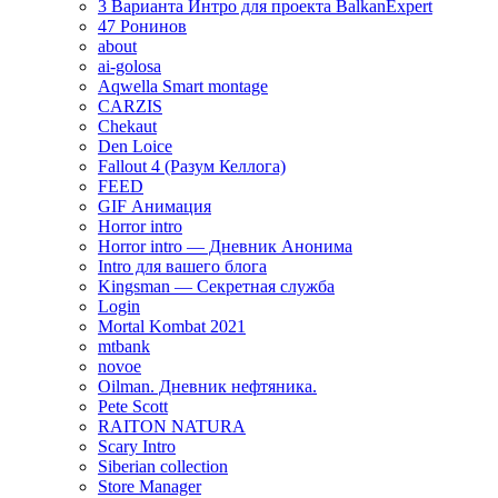
3 Варианта Интро для проекта BalkanExpert
47 Ронинов
about
ai-golosa
Aqwella Smart montage
CARZIS
Chekaut
Den Loice
Fallout 4 (Разум Келлога)
FEED
GIF Анимация
Horror intro
Horror intro — Дневник Анонима
Intro для вашего блога
Kingsman — Секретная служба
Login
Mortal Kombat 2021
mtbank
novoe
Oilman. Дневник нефтяника.
Pete Scott
RAITON NATURA
Scary Intro
Siberian collection
Store Manager