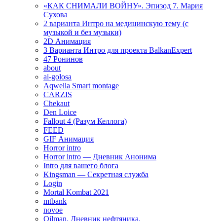
«КАК СНИМАЛИ ВОЙНУ». Эпизод 7. Мария
Сухова
2 варианта Интро на медицинскую тему (с
музыкой и без музыки)
2D Анимация
3 Варианта Интро для проекта BalkanExpert
47 Ронинов
about
ai-golosa
Aqwella Smart montage
CARZIS
Chekaut
Den Loice
Fallout 4 (Разум Келлога)
FEED
GIF Анимация
Horror intro
Horror intro — Дневник Анонима
Intro для вашего блога
Kingsman — Секретная служба
Login
Mortal Kombat 2021
mtbank
novoe
Oilman. Дневник нефтяника.