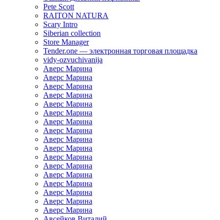
Pete Scott
RAITON NATURA
Scary Intro
Siberian collection
Store Manager
Tender.one — электронная торговая площадка
vidy-ozvuchivanija
Аверс Марина
Аверс Марина
Аверс Марина
Аверс Марина
Аверс Марина
Аверс Марина
Аверс Марина
Аверс Марина
Аверс Марина
Аверс Марина
Аверс Марина
Аверс Марина
Аверс Марина
Аверс Марина
Аверс Марина
Аверс Марина
Аверс Марина
Авсейков Виталий