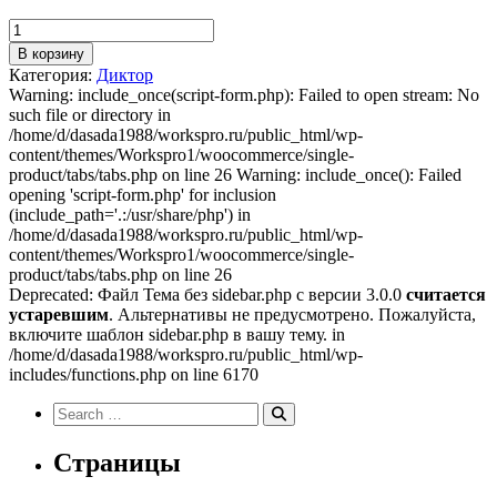
Количество
товара
В корзину
AI
Категория:
Диктор
Helix
Warning: include_once(script-form.php): Failed to open stream: No
such file or directory in
/home/d/dasada1988/workspro.ru/public_html/wp-
content/themes/Workspro1/woocommerce/single-
product/tabs/tabs.php on line 26 Warning: include_once(): Failed
opening 'script-form.php' for inclusion
(include_path='.:/usr/share/php') in
/home/d/dasada1988/workspro.ru/public_html/wp-
content/themes/Workspro1/woocommerce/single-
product/tabs/tabs.php on line 26
Deprecated: Файл Тема без sidebar.php с версии 3.0.0
считается
устаревшим
. Альтернативы не предусмотрено. Пожалуйста,
включите шаблон sidebar.php в вашу тему. in
/home/d/dasada1988/workspro.ru/public_html/wp-
includes/functions.php on line 6170
Search
for:
Search
Страницы