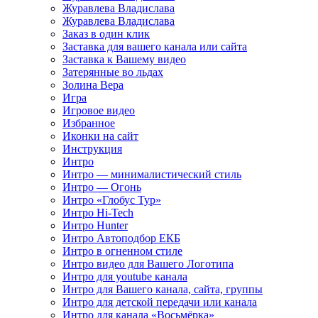
Журавлева Владислава
Журавлева Владислава
Заказ в один клик
Заставка для вашего канала или сайта
Заставка к Вашему видео
Затерянные во льдах
Золина Вера
Игра
Игровое видео
Избранное
Иконки на сайт
Инструкция
Интро
Интро — минималистический стиль
Интро — Огонь
Интро «Глобус Тур»
Интро Hi-Tech
Интро Hunter
Интро Автоподбор ЕКБ
Интро в огненном стиле
Интро видео для Вашего Логотипа
Интро для youtube канала
Интро для Вашего канала, сайта, группы
Интро для детской передачи или канала
Интро для канала «Восьмёрка»