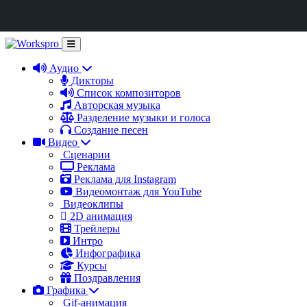
Аудио
Дикторы
Список композиторов
Авторская музыка
Разделение музыки и голоса
Создание песен
Видео
Сценарии
Реклама
Реклама для Instagram
Видеомонтаж для YouTube
Видеоклипы
2D анимация
Трейлеры
Интро
Инфографика
Курсы
Поздравления
Графика
Gif-анимация