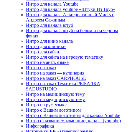
Интро для канала Youtube
Интро для канала youtube «Штуки Из Труб»
Интро для канала Альтернативный МирЪ с
Андреем Сажиным
Интро для канала ютуб
Интро для канала ютуб на белом и на черном
фонах
Интро для кино канала
Интро для клиники
Интро для сайта
Интро для сайта на игровую тематику
Интро на англ. языке
Интро на заказ
Интро на заказ — кулинария
Интро на заказ CARPHOUSE
Интро на заказ Тематика РЫБАЛКА
SADUSTUDIO
Интро на медицинскую тему
Интро на медицинскую тему.
Интро на рус. языке
Интро с Вашим логотипом
Интро с Вашим логотипом для канала Youtube
Интро с названием компании, канала (youtube)
Инфографика
Источники EPG (телепрограмма)