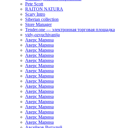
Pete Scott
RAITON NATURA
Scary Intro
Siberian collection
Store Manager
Tender.one — электронная торговая площадка
vidy-ozvuchivanija
Аверс Марина
Аверс Марина
Аверс Марина
Аверс Марина
Аверс Марина
Аверс Марина
Аверс Марина
Аверс Марина
Аверс Марина
Аверс Марина
Аверс Марина
Аверс Марина
Аверс Марина
Аверс Марина
Аверс Марина
Аверс Марина
Аверс Марина
Авсейков Виталий