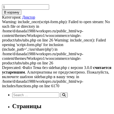
Количество
товара
В корзину
AI
Категория:
Диктор
Solstice
Warning: include_once(script-form.php): Failed to open stream: No
such file or directory in
/home/d/dasada1988/workspro.ru/public_html/wp-
content/themes/Workspro1/woocommerce/single-
product/tabs/tabs.php on line 26 Warning: include_once(): Failed
opening 'script-form.php' for inclusion
(include_path='.:/usr/share/php') in
/home/d/dasada1988/workspro.ru/public_html/wp-
content/themes/Workspro1/woocommerce/single-
product/tabs/tabs.php on line 26
Deprecated: Файл Тема без sidebar.php с версии 3.0.0
считается
устаревшим
. Альтернативы не предусмотрено. Пожалуйста,
включите шаблон sidebar.php в вашу тему. in
/home/d/dasada1988/workspro.ru/public_html/wp-
includes/functions.php on line 6170
Search
for:
Search
Страницы