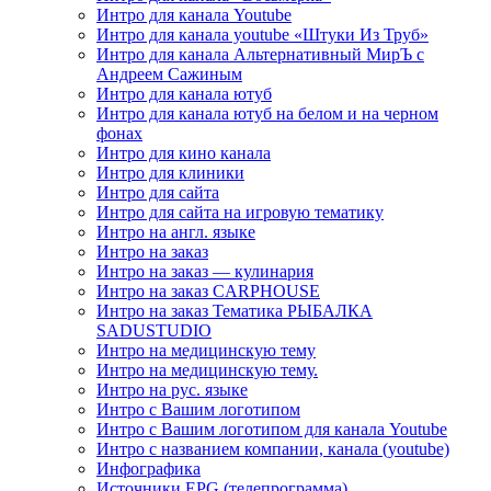
Интро для канала Youtube
Интро для канала youtube «Штуки Из Труб»
Интро для канала Альтернативный МирЪ с
Андреем Сажиным
Интро для канала ютуб
Интро для канала ютуб на белом и на черном
фонах
Интро для кино канала
Интро для клиники
Интро для сайта
Интро для сайта на игровую тематику
Интро на англ. языке
Интро на заказ
Интро на заказ — кулинария
Интро на заказ CARPHOUSE
Интро на заказ Тематика РЫБАЛКА
SADUSTUDIO
Интро на медицинскую тему
Интро на медицинскую тему.
Интро на рус. языке
Интро с Вашим логотипом
Интро с Вашим логотипом для канала Youtube
Интро с названием компании, канала (youtube)
Инфографика
Источники EPG (телепрограмма)