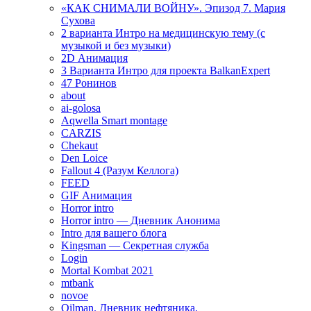
«КАК СНИМАЛИ ВОЙНУ». Эпизод 7. Мария
Сухова
2 варианта Интро на медицинскую тему (с
музыкой и без музыки)
2D Анимация
3 Варианта Интро для проекта BalkanExpert
47 Ронинов
about
ai-golosa
Aqwella Smart montage
CARZIS
Chekaut
Den Loice
Fallout 4 (Разум Келлога)
FEED
GIF Анимация
Horror intro
Horror intro — Дневник Анонима
Intro для вашего блога
Kingsman — Секретная служба
Login
Mortal Kombat 2021
mtbank
novoe
Oilman. Дневник нефтяника.