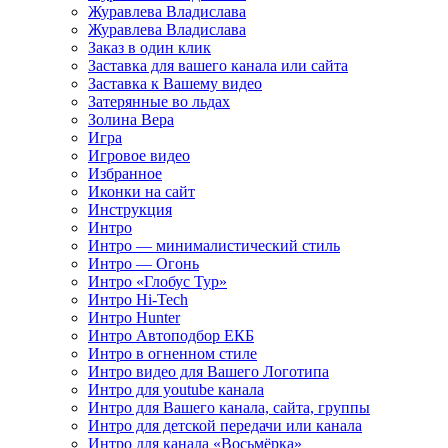
Журавлева Владислава
Журавлева Владислава
Заказ в один клик
Заставка для вашего канала или сайта
Заставка к Вашему видео
Затерянные во льдах
Золина Вера
Игра
Игровое видео
Избранное
Иконки на сайт
Инструкция
Интро
Интро — минималистический стиль
Интро — Огонь
Интро «Глобус Тур»
Интро Hi-Tech
Интро Hunter
Интро Автоподбор ЕКБ
Интро в огненном стиле
Интро видео для Вашего Логотипа
Интро для youtube канала
Интро для Вашего канала, сайта, группы
Интро для детской передачи или канала
Интро для канала «Восьмёрка»