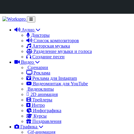
Аудио
Дикторы
Список композиторов
Авторская музыка
Разделение музыки и голоса
Создание песен
Видео
Сценарии
Реклама
Реклама для Instagram
Видеомонтаж для YouTube
Видеоклипы
2D анимация
Трейлеры
Интро
Инфографика
Курсы
Поздравления
Графика
Gif-анимация